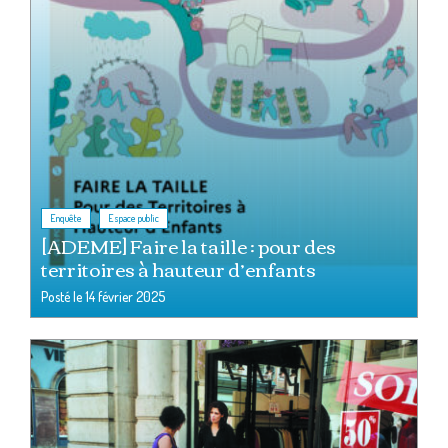
,
Enquête
Espace public
[ADEME] Faire la taille : pour des
territoires à hauteur d’enfants
Posté le
14 février 2025