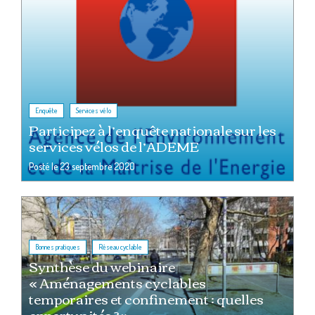
,
Enquête
Services vélo
Participez à l’enquête nationale sur les
services vélos de l’ADEME
Posté le
23 septembre 2020
,
Bonnes pratiques
Réseau cyclable
Synthèse du webinaire
« Aménagements cyclables
temporaires et confinement : quelles
opportunités ? »