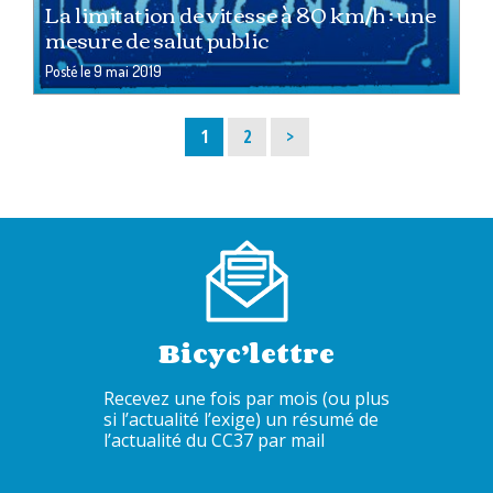
La limitation de vitesse à 80 km/h : une
mesure de salut public
Posté le
9 mai 2019
Page
Page
1
2
>
Bicyc’lettre
Recevez une fois par mois (ou plus
si l’actualité l’exige) un résumé de
l’actualité du CC37 par mail