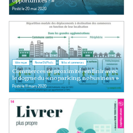
Posté le
20 mai 2020
,
,
Idée reçue
ReviveOldPosts
Vélos et commerces
Commerces de proximité : en finir avec
le dogme du « no parking, no business »
Posté le
11 mars 2020