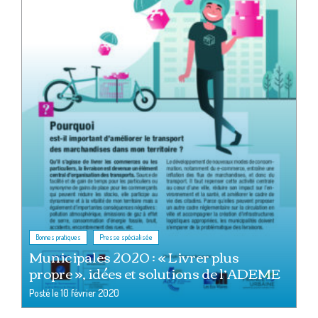
,
Bonnes pratiques
Presse spécialisée
Municipales 2020 : « Livrer plus
propre », idées et solutions de l’ADEME
Posté le
10 février 2020