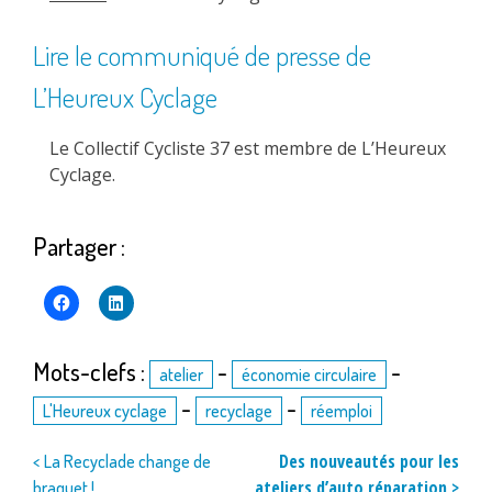
Lire le communiqué de presse de
L’Heureux Cyclage
Le Collectif Cycliste 37 est membre de L’Heureux
Cyclage.
Partager :
Mots-clefs :
-
-
atelier
économie circulaire
-
-
L'Heureux cyclage
recyclage
réemploi
Navigation
Des nouveautés pour les
< La Recyclade change de
ateliers d’auto réparation >
braquet !