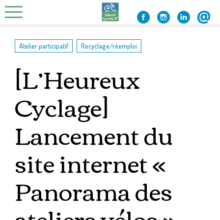
Skip
to
content
,
Atelier participatif
Recyclage/réemploi
[L’Heureux
Cyclage]
Lancement du
site internet «
Panorama des
ateliers vélos »