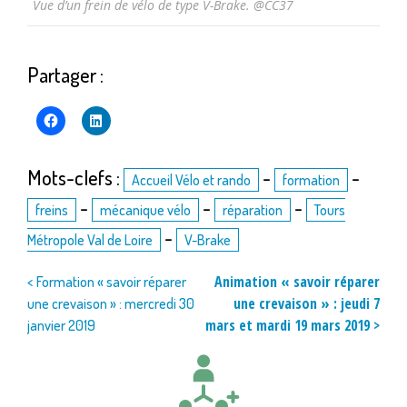
Vue d’un frein de vélo de type V-Brake. @CC37
Partager :
Mots-clefs :
-
-
Accueil Vélo et rando
formation
-
-
-
freins
mécanique vélo
réparation
Tours
-
Métropole Val de Loire
V-Brake
Navigation
Animation « savoir réparer
< Formation « savoir réparer
une crevaison » : jeudi 7
une crevaison » : mercredi 30
de
mars et mardi 19 mars 2019 >
janvier 2019
l’article