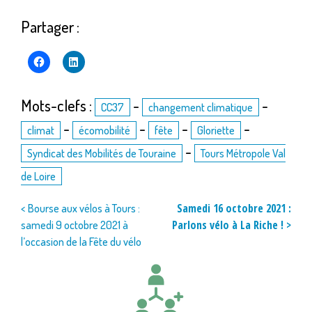
Partager :
Mots-clefs :
-
-
CC37
changement climatique
-
-
-
-
climat
écomobilité
fête
Gloriette
-
Syndicat des Mobilités de Touraine
Tours Métropole Val
de Loire
Navigation
Samedi 16 octobre 2021 :
< Bourse aux vélos à Tours :
Parlons vélo à La Riche ! >
samedi 9 octobre 2021 à
de
l’occasion de la Fête du vélo
l’article