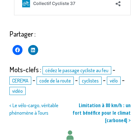
Partager :
Mots-clefs :
-
cédez le passage cycliste au feu
-
-
-
-
CEREMA
code de la route
cyclistes
vélo
vidéo
Navigation
Limitation à 80 km/h : un
< Le vélo-cargo, véritable
fort bénéfice pour le climat
phénomène à Tours
de
[carbone4] >
l’article