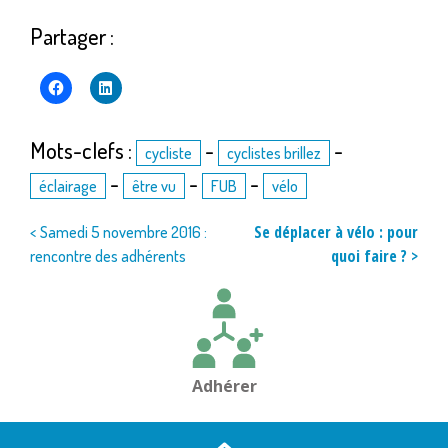
Partager :
Mots-clefs :
-
-
cycliste
cyclistes brillez
-
-
-
éclairage
être vu
FUB
vélo
Navigation
Se déplacer à vélo : pour
< Samedi 5 novembre 2016 :
quoi faire ? >
rencontre des adhérents
de
l’article
Adhérer