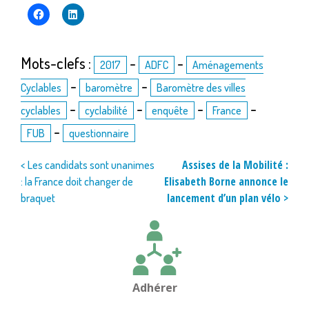
Mots-clefs :
-
-
2017
ADFC
Aménagements
-
-
Cyclables
baromètre
Baromètre des villes
-
-
-
-
cyclables
cyclabilité
enquête
France
-
FUB
questionnaire
Navigation
Assises de la Mobilité :
< Les candidats sont unanimes
Elisabeth Borne annonce le
: la France doit changer de
de
lancement d’un plan vélo >
braquet
l’article
Adhérer