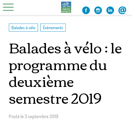
Skip
to
content
,
Balades à vélo
Événements
Balades à vélo : le
programme du
deuxième
semestre 2019
Posté le
3 septembre 2019