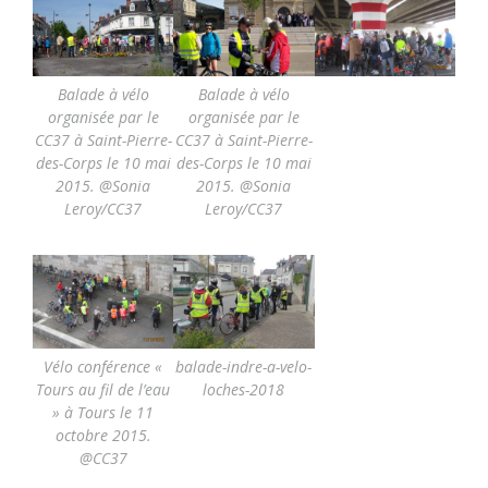
Balade à vélo
Balade à vélo
organisée par le
organisée par le
CC37 à Saint-Pierre-
CC37 à Saint-Pierre-
des-Corps le 10 mai
des-Corps le 10 mai
2015. @Sonia
2015. @Sonia
Leroy/CC37
Leroy/CC37
Vélo conférence «
balade-indre-a-velo-
Tours au fil de l’eau
loches-2018
» à Tours le 11
octobre 2015.
@CC37