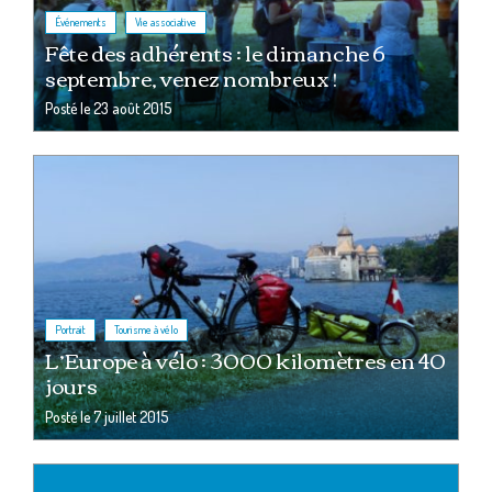
,
Événements
Vie associative
Fête des adhérents : le dimanche 6
septembre, venez nombreux !
Posté le
23 août 2015
,
Portrait
Tourisme à vélo
L’Europe à vélo : 3000 kilomètres en 40
jours
Posté le
7 juillet 2015