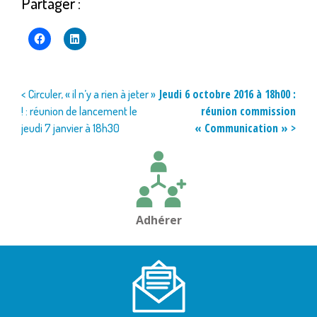
Partager :
Navigation
Jeudi 6 octobre 2016 à 18h00 :
< Circuler, « il n’y a rien à jeter »
réunion commission
! : réunion de lancement le
de
« Communication » >
jeudi 7 janvier à 18h30
l’article
Adhérer