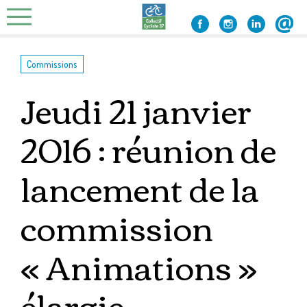
Skip
to
content
Commissions
Jeudi 21 janvier
2016 : réunion de
lancement de la
commission
« Animations »
élargie