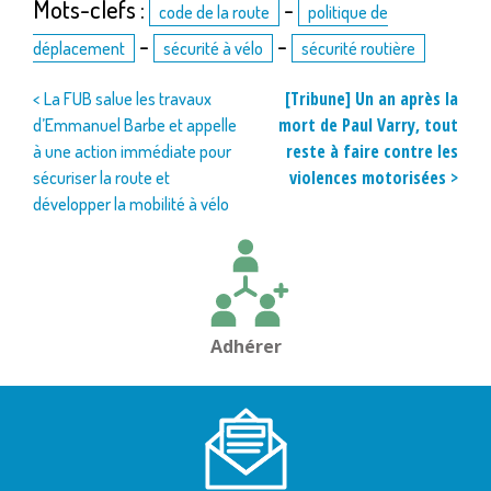
Mots-clefs :
-
code de la route
politique de
-
-
déplacement
sécurité à vélo
sécurité routière
Navigation
[Tribune] Un an après la
< La FUB salue les travaux
mort de Paul Varry, tout
d’Emmanuel Barbe et appelle
de
reste à faire contre les
à une action immédiate pour
l’article
violences motorisées >
sécuriser la route et
développer la mobilité à vélo
Adhérer