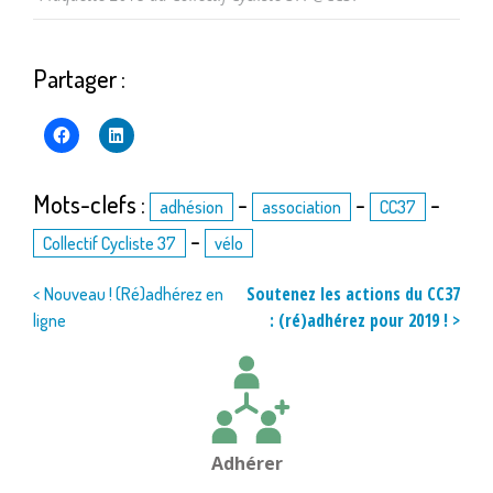
Partager :
Mots-clefs :
-
-
-
adhésion
association
CC37
-
Collectif Cycliste 37
vélo
Navigation
Soutenez les actions du CC37
< Nouveau ! (Ré)adhérez en
: (ré)adhérez pour 2019 ! >
ligne
de
l’article
Adhérer