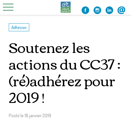
Skip
to
content
Adhésion
Soutenez les
actions du CC37 :
(ré)adhérez pour
2019 !
Posté le
18 janvier 2019