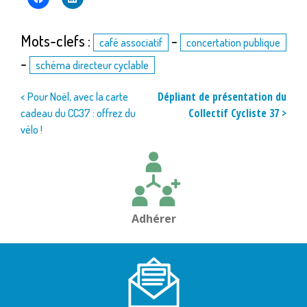
Mots-clefs :
-
café associatif
concertation publique
-
schéma directeur cyclable
Navigation
Dépliant de présentation du
< Pour Noël, avec la carte
Collectif Cycliste 37 >
cadeau du CC37 : offrez du
de
vélo !
l’article
Adhérer