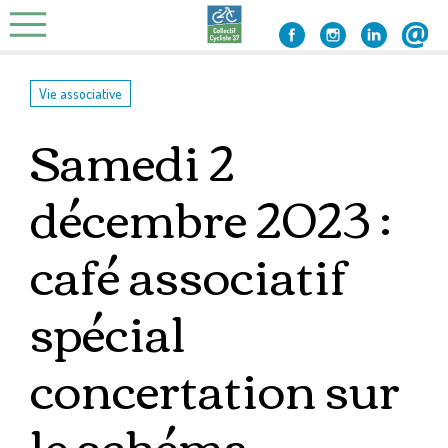
Skip
to
content
Vie associative
Samedi 2
décembre 2023 :
café associatif
spécial
concertation sur
le schéma