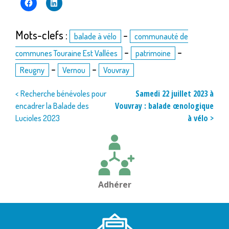
Mots-clefs :
-
balade à vélo
communauté de
-
-
communes Touraine Est Vallées
patrimoine
-
-
Reugny
Vernou
Vouvray
Navigation
Samedi 22 juillet 2023 à
< Recherche bénévoles pour
Vouvray : balade œnologique
encadrer la Balade des
de
à vélo >
Lucioles 2023
l’article
Adhérer