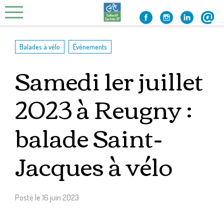
Skip
to
content
,
Balades à vélo
Événements
Samedi 1er juillet
2023 à Reugny :
balade Saint-
Jacques à vélo
Posté le
16 juin 2023