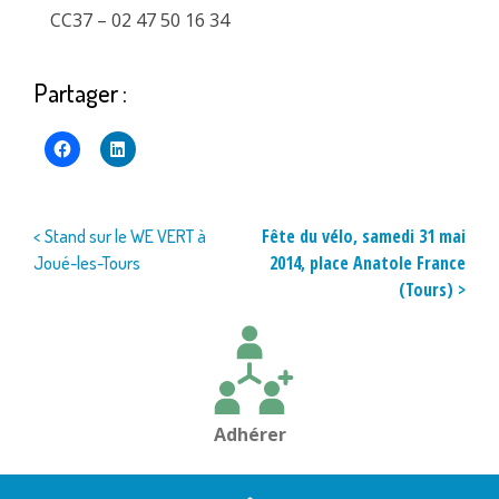
CC37 – 02 47 50 16 34
Partager :
Navigation
Fête du vélo, samedi 31 mai
< Stand sur le WE VERT à
2014, place Anatole France
Joué-les-Tours
de
(Tours) >
l’article
Adhérer