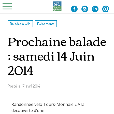
Skip
to
content
,
Balades à vélo
Événements
Prochaine balade
: samedi 14 Juin
2014
Posté le
17 avril 2014
Randonnée vélo Tours-Monnaie « A la
découverte d’une