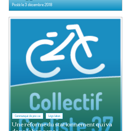
Posté le
3 décembre 2018
,
Communiqué de presse
Législation
Une réforme du stationnement qui va
dans le bon sens !