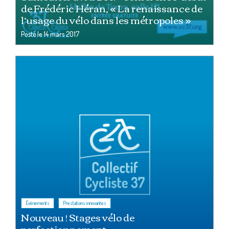
de Frédéric Héran, « La renaissance de
l’usage du vélo dans les métropoles »
Posté le
14 mars 2017
,
Événements
Prestations innovantes
Nouveau ! Stages vélo de
perfectionnement