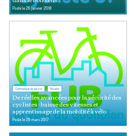
Posté le
26 janvier 2018
,
Communiqué de presse
Sécurité
De réelles avancées pour la sécurité des
cyclistes : baisse des vitesses et
apprentissage de la mobilité à vélo
Posté le
28 mars 2017