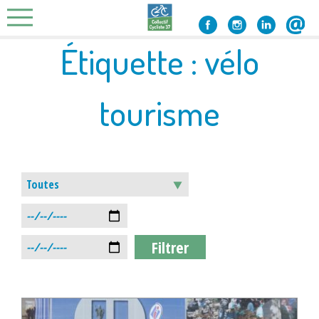
Skip
to
content
Étiquette :
vélo
tourisme