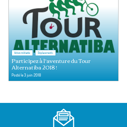
,
Action militante
Déplacements
Participez à l’aventure du Tour
Alternatiba 2018 !
Posté le
3 juin 2018