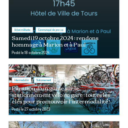
,
Action militante
Communiqué de presse
Samedi 19 octobre 2024 : rendons
hommage à Marion et à Paul
Posté le
18 octobre 2024
,
Intermodalité
Stationnement
Parution d’un guide sur le
stationnement vélo en gare : toutes les
clés pour promouvoir l’intermodalité !
Posté le
27 octobre 2023