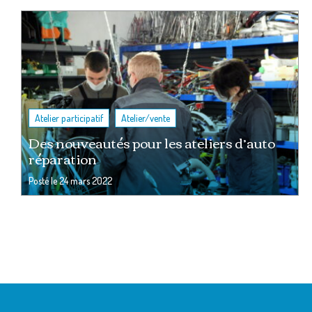
,
Atelier participatif
Atelier/vente
Des nouveautés pour les ateliers d’auto
réparation
Posté le
24 mars 2022