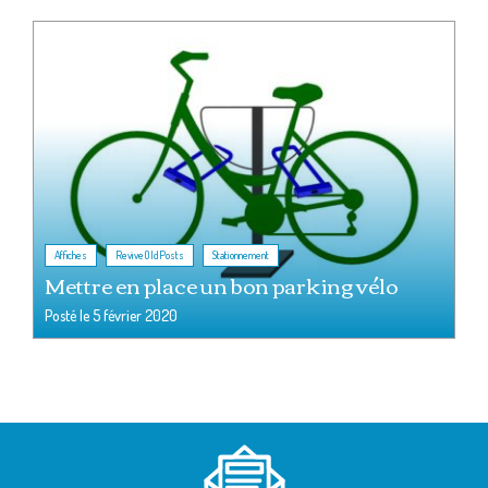
,
,
Affiches
ReviveOldPosts
Stationnement
Mettre en place un bon parking vélo
Posté le
5 février 2020