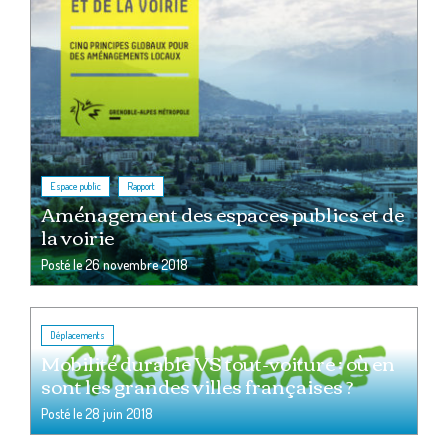
,
Espace public
Rapport
Aménagement des espaces publics et de
la voirie
Posté le
26 novembre 2018
Déplacements
Mobilité durable VS tout-voiture : où en
sont les grandes villes françaises ?
Posté le
28 juin 2018