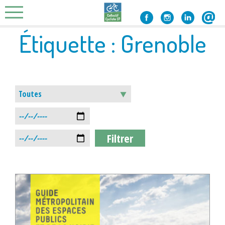
Skip
to
content
Étiquette :
Grenoble