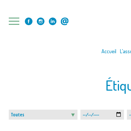
Skip
to
content
Accueil
L’ass
Étiq