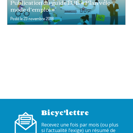
Publication du guide FUB « Plan vélo :
mode d’emploi »
Posté le
23 novembre 2018
Bicyc’lettre
Recevez une fois par mois (ou plus
si l’actualité l’exige) un résumé de