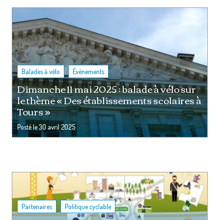
,
Balades à vélo
Événements
Dimanche 11 mai 2025 : balade à vélo sur
le thème « Des établissements scolaires à
Tours »
Posté le
30 avril 2025
,
Partenaires
Politique cyclable