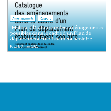
,
Aménagements
Rapport
[Mobiscol] Catalogue des aménagements
possibles dans le cadre d’un Plan de
déplacement établissement scolaire
Posté le
3 mars 2023