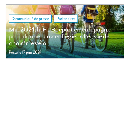
,
Communiqué de presse
Partenaires
Mai 2024, la FUB repart en campagne
pour donner aux collégiens l’envie de
choisir le vélo
Posté le
17 juin 2024