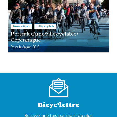
,
Bonnes pratiques
Politique cyclable
Portrait d’une ville cyclable :
Copenhague
Posté le
24 juin 2019
Bicyc’lettre
Recevez une fois par mois (ou plus