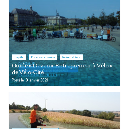
,
,
Enquête
Professionnels à vélo
ReviveOldPosts
Guide « Devenir Entrepreneur à Vélo »
de Vélo-Cité
Posté le
19 janvier 2021