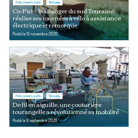
,
Professionnels à vélo
Vélo cargo
Co-Pain, boulanger du sud Touraine,
réalise ses tournées à vélo à assistance
électrique et remorque
Posté le
13 novembre 2020
,
Professionnels à vélo
Vélo cargo
De fil en aiguille, une couturière
tourangelle a révolutionné sa mobilité
Posté le
9 septembre 2020