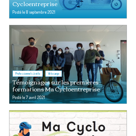
Cycloentreprise
Posté le
8 septembre 2021
,
Professionnels à vélo
Vélo cargo
Témoignages sur les premières
formations Ma Cycloentreprise
Posté le
7 avril 2021