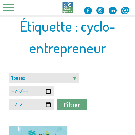
Skip
to
content
Étiquette :
cyclo-
entrepreneur