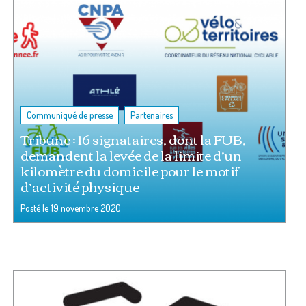
,
Communiqué de presse
Partenaires
Tribune : 16 signataires, dont la FUB,
demandent la levée de la limite d’un
kilomètre du domicile pour le motif
d’activité physique
Posté le
19 novembre 2020