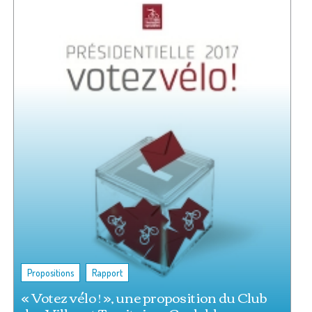
,
Propositions
Rapport
« Votez vélo ! », une proposition du Club