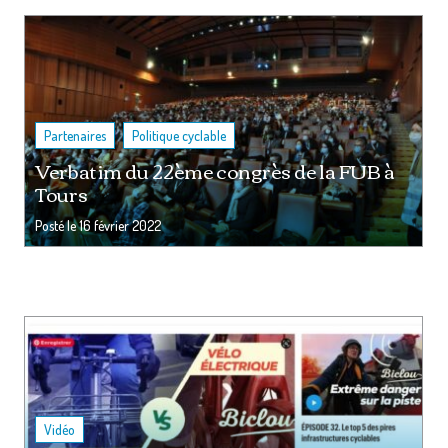
,
Partenaires
Politique cyclable
Verbatim du 22ème congrès de la FUB à
Tours
Posté le
16 février 2022
Vidéo