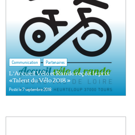
,
Communication
Partenaires
L’Accueil Vélo et Rando reçoit le prix
«Talent du Vélo 2018 »
Posté le
7 septembre 2018