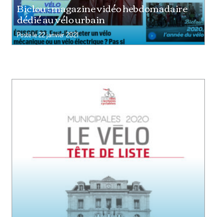
Biclou : magazine vidéo hebdomadaire
dédié au vélo urbain
Posté le
22 janvier 2021