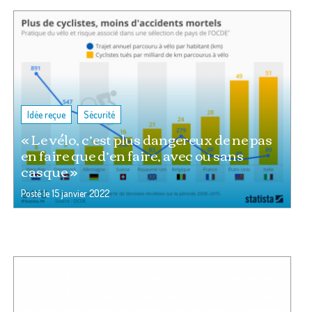
,
Idée reçue
Sécurité
« Le vélo, c’est plus dangereux de ne pas
en faire que d’en faire, avec ou sans
casque »
Posté le
15 janvier 2022