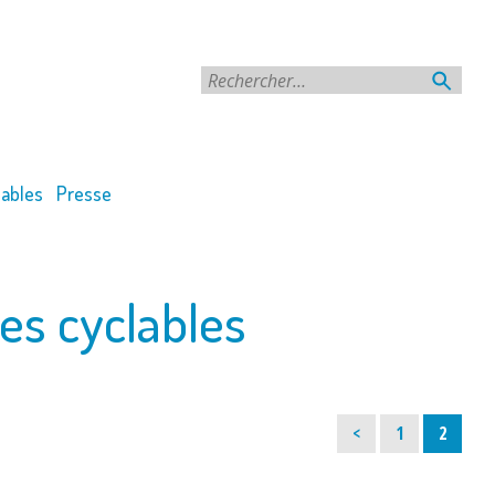
Rechercher
ables
Presse
res cyclables
Page
Page
<
1
2