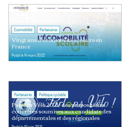
,
Ecomobilité
Partenaires
Vingt ans d’écomobilité scolaire en
France
Posté le
14 mars 2022
,
Partenaires
Politique cyclable
Parlons Vélo 2021 : des propositions
concrètes soumises aux candidats des
départementales et des régionales
Posté le
10 juin 2021