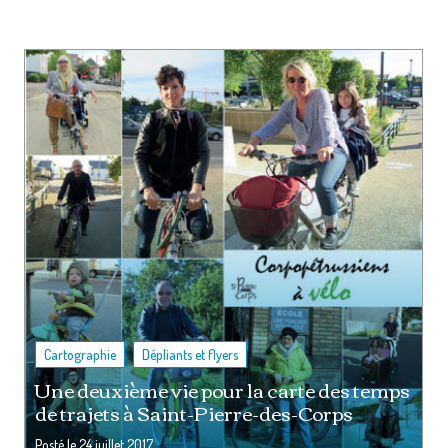
,
Cartographie
Dépliants et flyers
Une deuxième vie pour la carte des temps
de trajets à Saint-Pierre-des-Corps
Posté le
24 juillet 2017