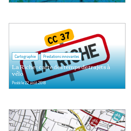
,
Cartographie
Prestations innovantes
La Riche : carte des temps de trajets à
vélo
Posté le
22 août 2018