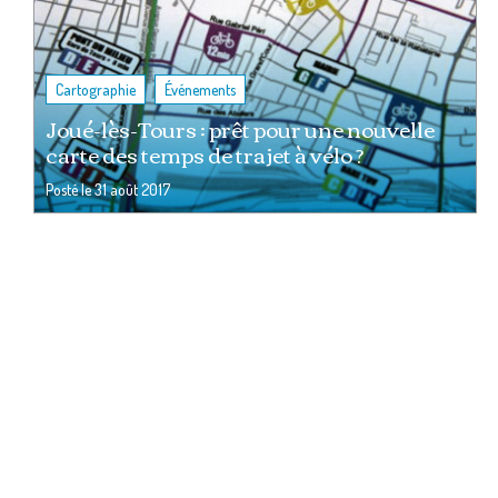
,
Cartographie
Événements
Joué-lès-Tours : prêt pour une nouvelle
carte des temps de trajet à vélo ?
Posté le
31 août 2017