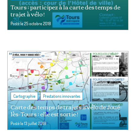
Tours : participez à la carte des temps de
trajet à vélo !
Posté le
25 octobre 2018
,
Cartographie
Prestations innovantes
Carte des temps de trajets à vélo de Joué-
lès-Tours : elle est sortie !
Posté le
13 juillet 2018