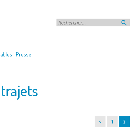
Rechercher
ables
Presse
trajets
Page
Page
<
1
2