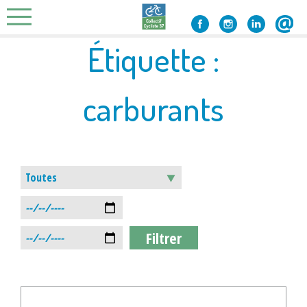
Skip
to
content
Étiquette :
carburants