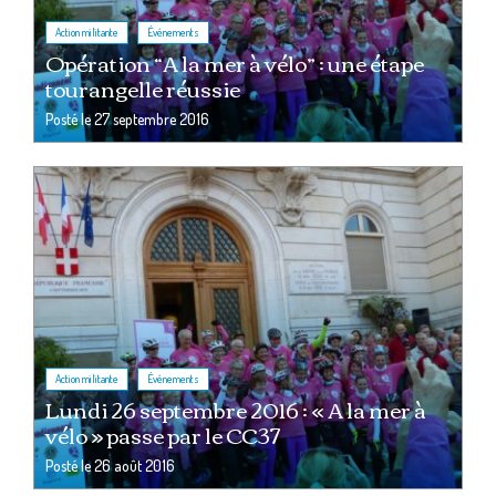
,
Action militante
Événements
Opération “A la mer à vélo” : une étape
tourangelle réussie
Posté le
27 septembre 2016
,
Action militante
Événements
Lundi 26 septembre 2016 : « A la mer à
vélo » passe par le CC37
Posté le
26 août 2016