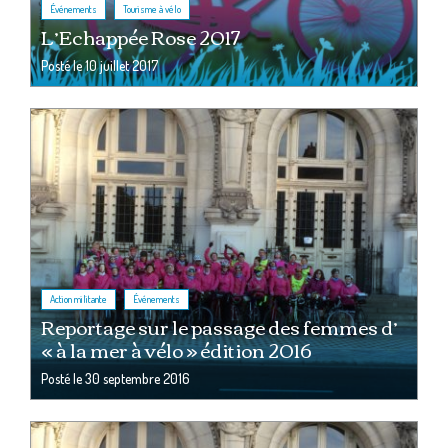
,
Événements
Tourisme à vélo
L’Echappée Rose 2017
Posté le
10 juillet 2017
,
Action militante
Événements
Reportage sur le passage des femmes d’
« à la mer à vélo » édition 2016
Posté le
30 septembre 2016