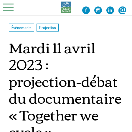
Skip
to
content
,
Événements
Projection
Mardi 11 avril
2023 :
projection-débat
du documentaire
« Together we
cycle »