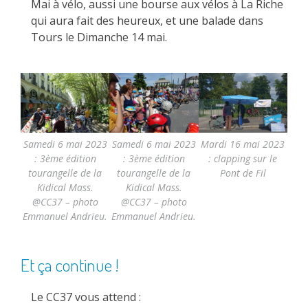
Mai à vélo, aussi une bourse aux vélos à La Riche
qui aura fait des heureux, et une balade dans
Tours le Dimanche 14 mai.
Samedi 6 mai 2023
Samedi 6 mai 2023
Mardi 16 mai 2023
: 3ème édition
: 3ème édition
: clapping sur le
tourangelle de la
tourangelle de la
Pont de Fil
Kidical Mass.
Kidical Mass.
@CC37 – photo
@CC37 – photo
Emmanuel Andrieu.
Emmanuel Andrieu.
Et ça continue !
Le CC37 vous attend :