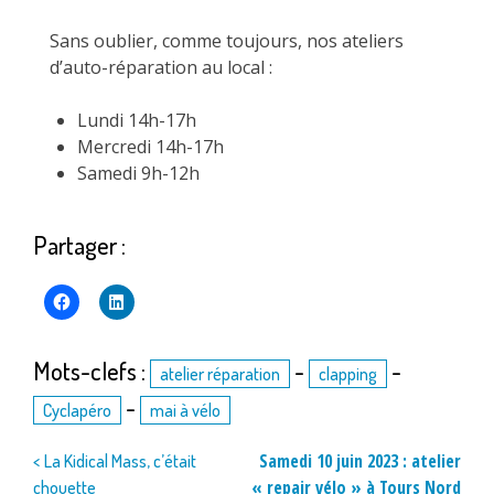
Sans oublier, comme toujours, nos ateliers
d’auto-réparation au local :
Lundi 14h-17h
Mercredi 14h-17h
Samedi 9h-12h
Partager :
Mots-clefs :
-
-
atelier réparation
clapping
-
Cyclapéro
mai à vélo
Navigation
Samedi 10 juin 2023 : atelier
< La Kidical Mass, c’était
« repair vélo » à Tours Nord
chouette