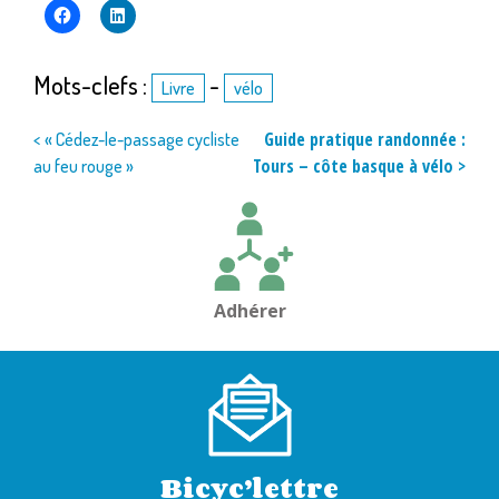
Mots-clefs :
-
Livre
vélo
Navigation
Guide pratique randonnée :
< « Cédez-le-passage cycliste
Tours – côte basque à vélo >
au feu rouge »
de
l’article
Adhérer
Bicyc’lettre