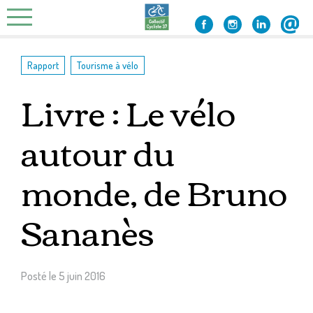
Skip
to
content
,
Rapport
Tourisme à vélo
Livre : Le vélo
autour du
monde, de Bruno
Sananès
Posté le
5 juin 2016