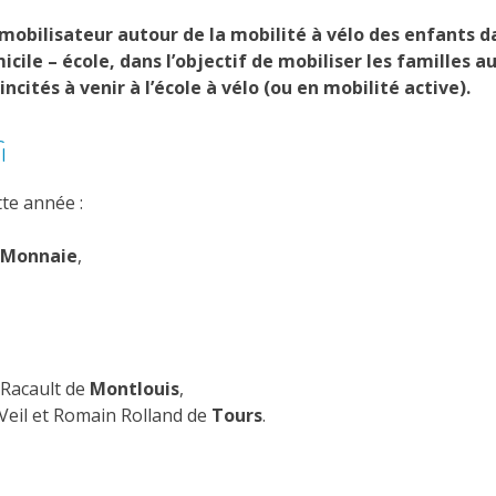
obilisateur autour de la mobilité à vélo des enfants dans
cile – école, dans l’objectif de mobiliser les familles a
ncités à venir à l’école à vélo (ou en mobilité active).
i
tte année :
Monnaie
,
t Racault de
Montlouis
,
Veil et Romain Rolland de
Tours
.