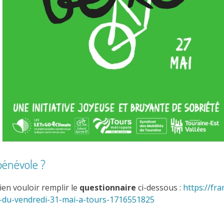
bénévole ?
ien vouloir remplir le
questionnaire
ci-dessous :
https://fr
o-du-vendredi-31-mai-a-tours-1716551825