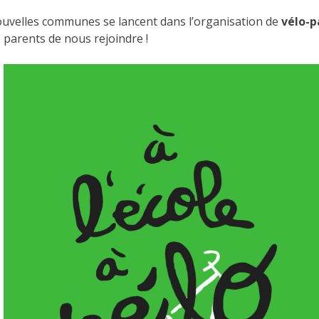
ouvelles communes se lancent dans l’organisation de
vélo-
parents de nous rejoindre !