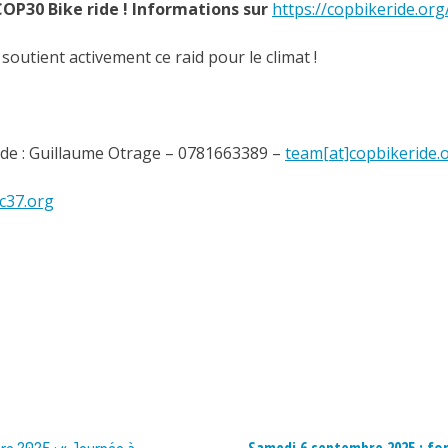
COP30 Bike ride !
Informations sur
https://copbikeride.org
7 soutient activement ce raid pour le climat !
ide : Guillaume Otrage – 0781663389 –
team[at]copbikeride.
cc37.org