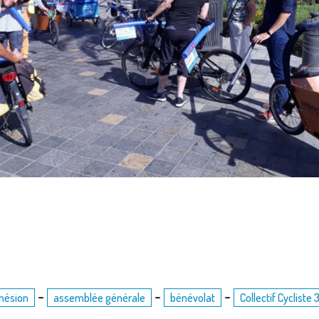
-
-
-
hésion
assemblée générale
bénévolat
Collectif Cycliste 