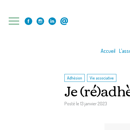
Skip
to
content
Accueil
L’ass
,
Adhésion
Vie associative
Je (ré)adh
Posté le
13 janvier 2023