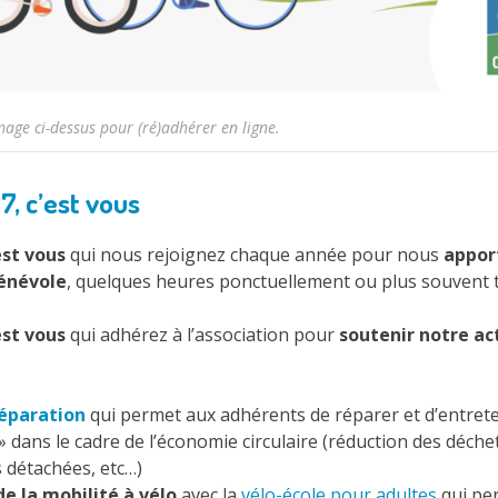
image ci-dessus pour (ré)adhérer en ligne.
7, c’est vous
est vous
qui nous rejoignez chaque année pour nous
appor
bénévole
, quelques heures ponctuellement ou plus souvent t
est vous
qui adhérez à l’association pour
soutenir notre ac
réparation
qui permet aux adhérents de réparer et d’entreten
» dans le cadre de l’économie circulaire (réduction des déche
 détachées, etc…)
de la mobilité à vélo
avec la
vélo-école pour adultes
qui pe