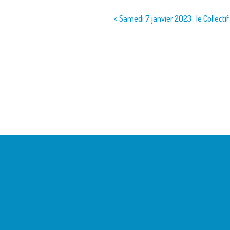
Navigation
< Samedi 7 janvier 2023 : le Collectif
de
l’article