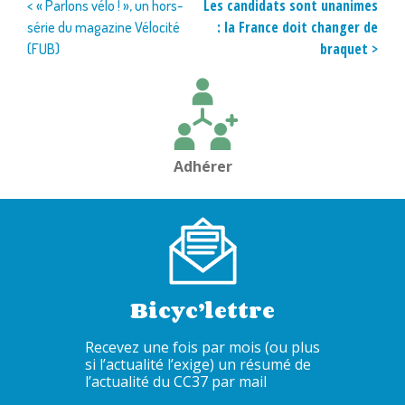
Navigation
Les candidats sont unanimes
< « Parlons vélo ! », un hors-
: la France doit changer de
série du magazine Vélocité
de
braquet >
(FUB)
l’article
Adhérer
Bicyc’lettre
Recevez une fois par mois (ou plus
si l’actualité l’exige) un résumé de
l’actualité du CC37 par mail