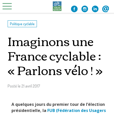
Skip
to
content
Politique cyclable
Imaginons une
France cyclable :
« Parlons vélo ! »
Posté le
21 avril 2017
A quelques jours du premier tour de l’élection
présidentielle, la
FUB (Fédération des Usagers