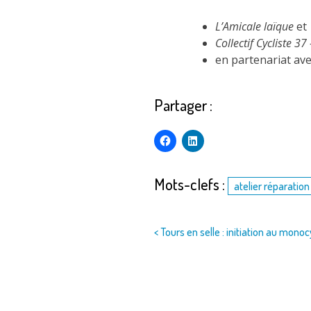
L’Amicale laïque
et
Collectif Cycliste 3
en partenariat ave
Partager :
Mots-clefs :
atelier réparation
Navigation
< Tours en selle : initiation au monoc
de
l’article