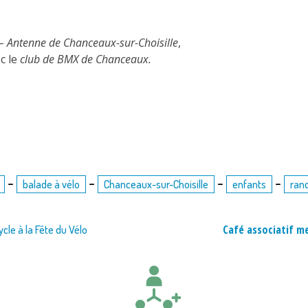
7 – Antenne de Chanceaux-sur-Choisille
,
c le
club de BMX de Chanceaux.
-
-
-
-
balade à vélo
Chanceaux-sur-Choisille
enfants
ran
Café associatif me
ycle à la Fête du Vélo