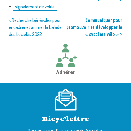
-
signalement de voirie
Navigation
Communiquer pour
< Recherche bénévoles pour
promouvoir et développer le
encadrer et animer la balade
de
« système vélo » >
des Lucioles 2022
l’article
Adhérer
Bicyc’lettre
Recevez une fois par mois (ou plus