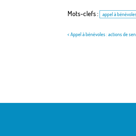
Mots-clefs :
appel à bénévole
Navigation
< Appel à bénévoles : actions de sens
de
l’article