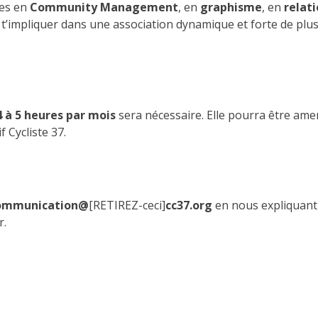
ces en
Community Management
, en
graphisme
, en
relat
t t’impliquer dans une association dynamique et forte de plu
4 à 5 heures par mois
sera nécessaire. Elle pourra être ame
f Cycliste 37.
ommunication@
[RETIREZ-ceci]
cc37.org
en nous expliquant 
r.