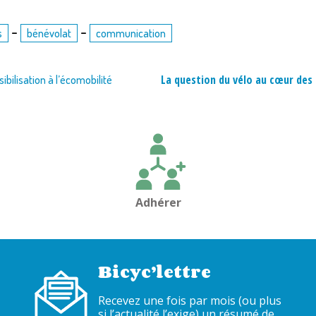
-
-
s
bénévolat
communication
La question du vélo au cœur des 
ibilisation à l’écomobilité
Adhérer
Bicyc’lettre
Recevez une fois par mois (ou plus
si l’actualité l’exige) un résumé de