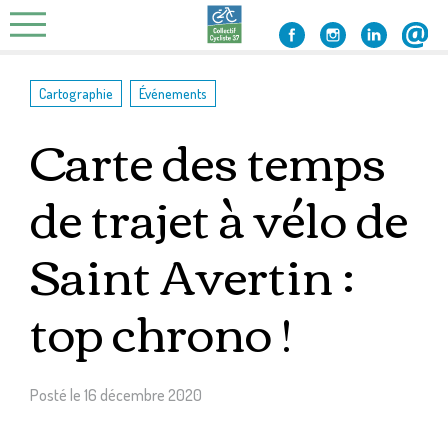
Skip
to
content
,
Cartographie
Événements
Carte des temps
de trajet à vélo de
Saint Avertin :
top chrono !
Posté le
16 décembre 2020