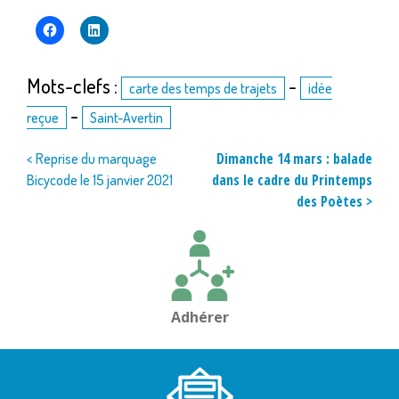
Mots-clefs :
-
carte des temps de trajets
idée
-
reçue
Saint-Avertin
Navigation
Dimanche 14 mars : balade
< Reprise du marquage
dans le cadre du Printemps
Bicycode le 15 janvier 2021
de
des Poètes >
l’article
Adhérer