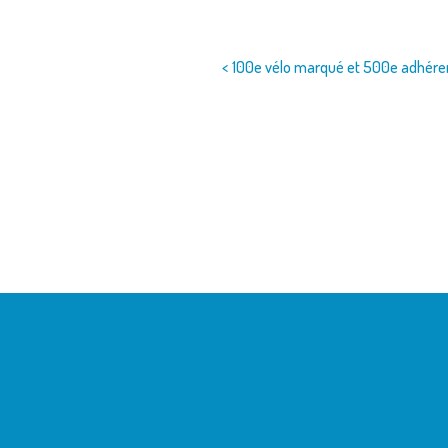
Navigation
< 100e vélo marqué et 500e adhéren
de
l’article