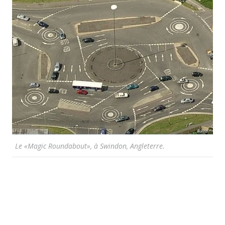
Le «Magic Roundabout», à Swindon, Angleterre.