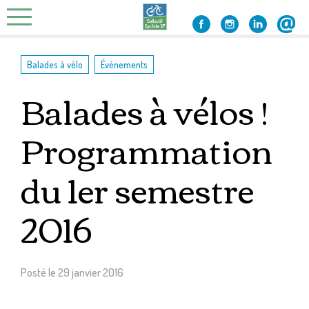
Skip
to
content
,
Balades à vélo
Événements
Balades à vélos !
Programmation
du 1er semestre
2016
Posté le
29 janvier 2016