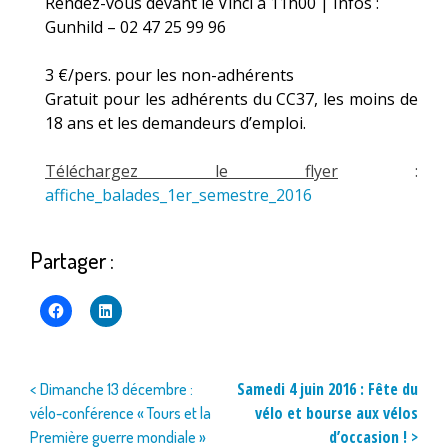
Rendez-vous devant le Vinci à 11h00 | Infos :
Gunhild – 02 47 25 99 96
3 €/pers. pour les non-adhérents
Gratuit pour les adhérents du CC37, les moins de
18 ans et les demandeurs d’emploi.
Téléchargez le flyer
:
affiche_balades_1er_semestre_2016
Partager :
Navigation
Samedi 4 juin 2016 : Fête du
< Dimanche 13 décembre :
vélo et bourse aux vélos
vélo-conférence « Tours et la
de
d’occasion ! >
Première guerre mondiale »