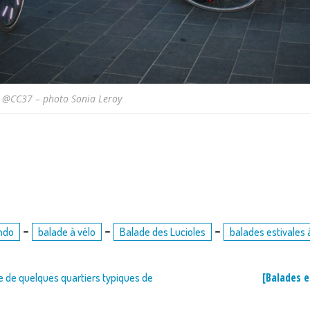
s. @CC37 – photo Sonia Leroy
-
-
-
ando
balade à vélo
Balade des Lucioles
balades estivales 
[Balades e
te de quelques quartiers typiques de