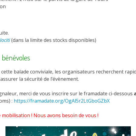
ron
ite.
lociti
(dans la limite des stocks disponibles)
s bénévoles
cette balade conviviale, les organisateurs recherchent rap
’assurer la sécurité de l’évènement.
gnaleur, merci de vous inscrire sur le framadate ci-dessous
oms) :
https://framadate.org/OgAl5r2LtGboGZbX
 mobilisation ! Nous avons besoin de vous !