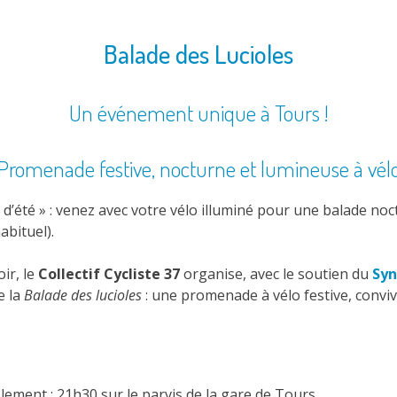
Balade des Lucioles
Un événement unique à Tours !
Promenade festive, nocturne et lumineuse à vél
d’été » : venez avec votre vélo illuminé pour une balade noc
abituel).
oir, le
Collectif Cycliste 37
organise, avec le soutien du
Syn
e la
Balade des lucioles
: une promenade à vélo festive, convivia
ement : 21h30 sur le parvis de la gare de Tours