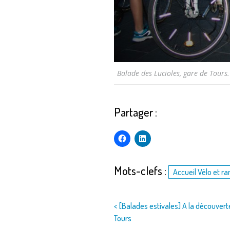
Balade des Lucioles, gare de Tour
Partager :
Mots-clefs :
Accueil Vélo et r
Navigation
< [Balades estivales] A la découver
Tours
de