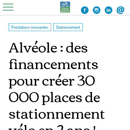
Skip
to
content
,
Prestations innovantes
Stationnement
Alvéole : des
financements
pour créer 30
000 places de
stationnement
vélo en 2 ans !