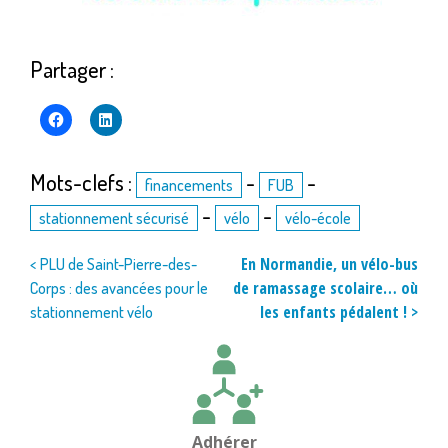
Partager :
Mots-clefs :
-
-
financements
FUB
-
-
stationnement sécurisé
vélo
vélo-école
Navigation
En Normandie, un vélo-bus
< PLU de Saint-Pierre-des-
de ramassage scolaire… où
Corps : des avancées pour le
de
les enfants pédalent ! >
stationnement vélo
l’article
Adhérer