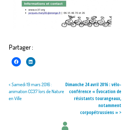
Partager :
Navigation
Dimanche 24 avril 2016 : vélo-
< Samedi 19 mars 2016 :
conférence « Évocation de
animation CC37 lors de Nature
de
résistants tourangeaux,
en Ville
l’article
notamment
corpopétrussiens » >