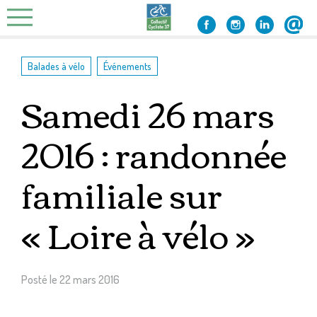
Skip
to
content
,
Balades à vélo
Événements
Samedi 26 mars
2016 : randonnée
familiale sur
« Loire à vélo »
Posté le
22 mars 2016