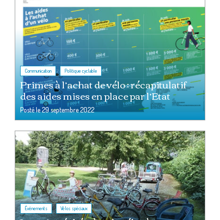
,
Communication
Politique cyclable
Primes à l’achat de vélo : récapitulatif
des aides mises en place par l’Etat
Posté le
29 septembre 2022
,
Événements
Vélos spéciaux