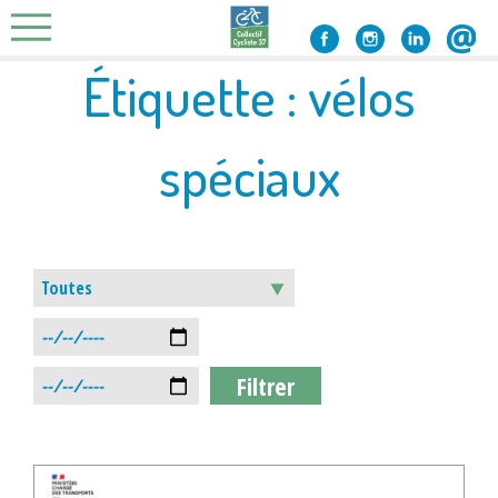
Skip
to
content
Étiquette :
vélos
spéciaux