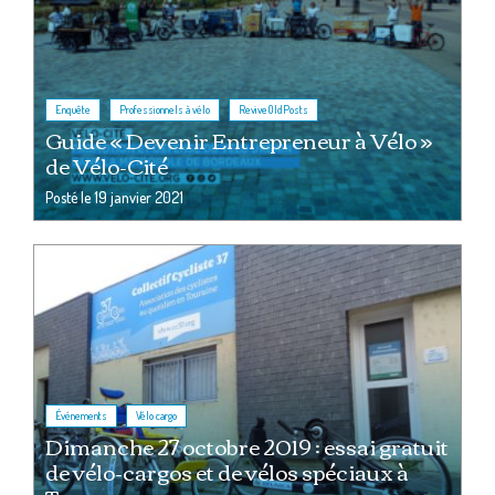
,
,
Enquête
Professionnels à vélo
ReviveOldPosts
Guide « Devenir Entrepreneur à Vélo »
de Vélo-Cité
Posté le
19 janvier 2021
,
Événements
Vélo cargo
Dimanche 27 octobre 2019 : essai gratuit
de vélo-cargos et de vélos spéciaux à