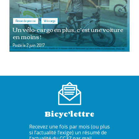
,
Revue de presse
Vélo cargo
Un vélo-cargo en plus, c’est une voiture
en moins !
Posté le
2 juin 2017
Bicyc’lettre
Recevez une fois par mois (ou plus
si l’actualité l’exige) un résumé de
l’actualité du CC37 par mail