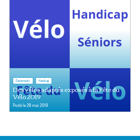
,
Événements
Handicap
Des vélos adaptés exposés à la Fête du
Vélo 2019
Posté le
28 mai 2019