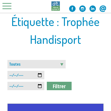
Skip
to
content
Étiquette :
Trophée
Handisport