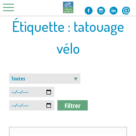
Skip
to
content
Étiquette :
tatouage
vélo