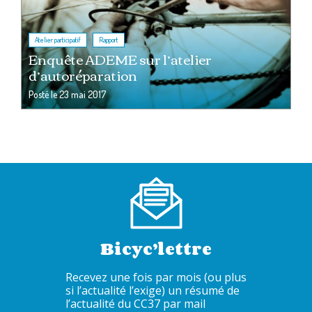
,
Atelier participatif
Rapport
Enquête ADEME sur l’atelier
d’autoréparation
Posté le
23 mai 2017
Bicyc’lettre
Recevez une fois par mois (ou plus
si l’actualité l’exige) un résumé de
l’actualité du CC37 par mail