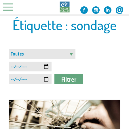
Skip
to
content
Étiquette :
sondage